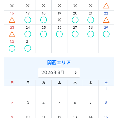
×
×
×
×
×
×
△
16
17
18
19
20
21
22
△
○
○
×
○
○
△
23
24
25
26
27
28
29
△
○
○
○
○
○
○
30
31
○
○
関西エリア
日
月
火
水
木
金
土
1
×
2
3
4
5
6
7
8
×
×
×
×
×
×
×
9
10
11
12
13
14
15