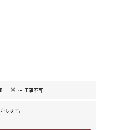
✕
雑
… 工事不可
たします。