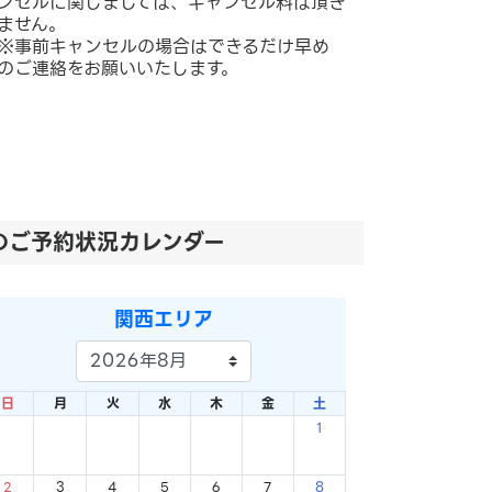
ンセルに関しましては、キャンセル料は頂き
ません。
※事前キャンセルの場合はできるだけ早め
のご連絡をお願いいたします。
の
ご予約状況カレンダー
関西エリア
日
月
火
水
木
金
土
1
×
2
3
4
5
6
7
8