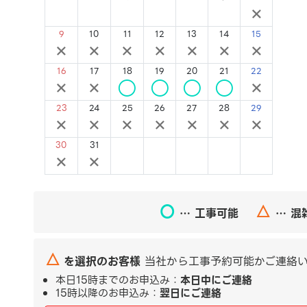
×
×
×
×
×
×
×
9
10
11
12
13
14
15
×
×
×
×
×
×
×
16
17
18
19
20
21
22
×
×
○
○
○
○
×
23
24
25
26
27
28
29
×
×
×
×
×
×
×
30
31
×
×
〇
△
… 工事可能
… 混
△
を選択のお客様
当社から工事予約可能かご連絡い
本日15時までのお申込み：
本日中にご連絡
15時以降のお申込み：
翌日にご連絡