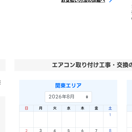
お支払い方法の詳細へ
エアコン取り付け工事・交換
軽
関東エリア
日
月
火
水
木
金
土
1
×
2
3
4
5
6
7
8