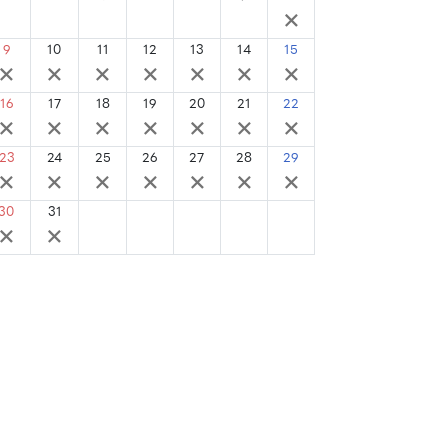
×
×
×
×
×
×
×
9
10
11
12
13
14
15
×
×
×
×
×
×
×
16
17
18
19
20
21
22
×
×
×
×
×
×
×
23
24
25
26
27
28
29
×
×
×
×
×
×
×
30
31
×
×