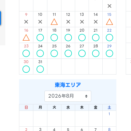
×
×
×
×
×
×
×
9
10
11
12
13
14
15
×
×
△
×
×
×
△
16
17
18
19
20
21
22
△
○
○
○
○
○
○
23
24
25
26
27
28
29
○
○
○
○
○
○
○
30
31
○
○
東海エリア
日
月
火
水
木
金
土
1
×
2
3
4
5
6
7
8