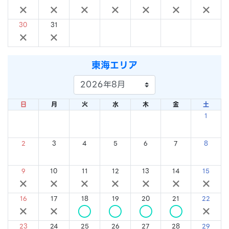
×
×
×
×
×
×
×
30
31
×
×
東海エリア
日
月
火
水
木
金
土
1
×
2
3
4
5
6
7
8
×
×
×
×
×
×
×
9
10
11
12
13
14
15
×
×
×
×
×
×
×
16
17
18
19
20
21
22
×
×
○
○
○
○
×
23
24
25
26
27
28
29