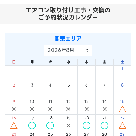
エアコン取り付け工事・交換の
ご予約状況カレンダー
関東エリア
日
月
火
水
木
金
土
1
×
2
3
4
5
6
7
8
×
×
×
×
×
×
×
9
10
11
12
13
14
15
×
×
×
×
×
×
△
16
17
18
19
20
21
22
△
○
○
×
○
○
△
23
24
25
26
27
28
29