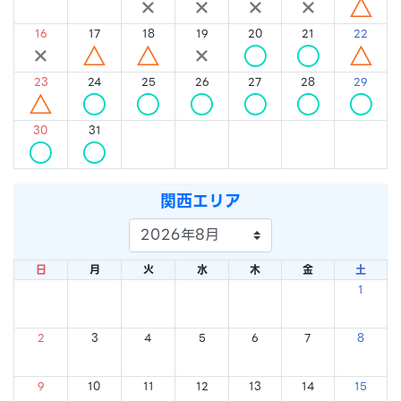
×
×
×
×
×
×
△
16
17
18
19
20
21
22
×
△
△
×
○
○
△
23
24
25
26
27
28
29
△
○
○
○
○
○
○
30
31
○
○
関西エリア
日
月
火
水
木
金
土
1
×
2
3
4
5
6
7
8
×
×
×
×
×
×
×
9
10
11
12
13
14
15