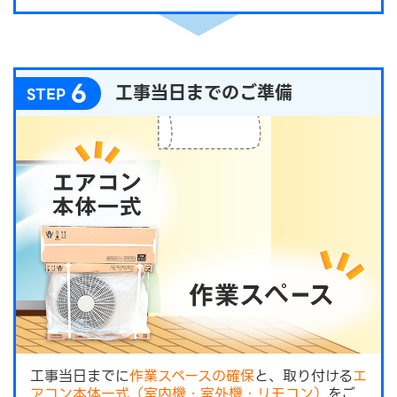
6
工事当日までのご準備
STEP
工事当日までに
作業スペースの確保
と、取り付ける
エ
アコン本体一式（室内機・室外機・リモコン）
をご