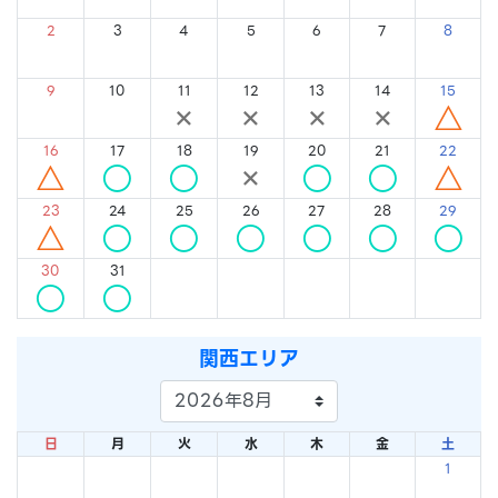
2
3
4
5
6
7
8
×
×
×
×
×
×
×
9
10
11
12
13
14
15
×
×
×
×
×
×
△
16
17
18
19
20
21
22
△
○
○
×
○
○
△
23
24
25
26
27
28
29
△
○
○
○
○
○
○
30
31
○
○
関西エリア
日
月
火
水
木
金
土
1
×