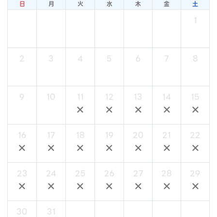
日
月
火
水
木
金
土
1
×
2
3
4
5
6
7
8
×
×
×
×
×
×
×
9
10
11
12
13
14
15
×
×
×
×
×
×
×
16
17
18
19
20
21
22
×
×
×
×
×
×
×
23
24
25
26
27
28
29
×
×
×
×
×
×
×
30
31