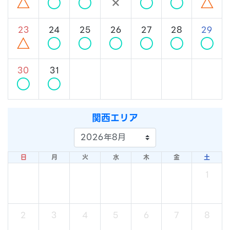
△
○
○
×
○
○
△
23
24
25
26
27
28
29
△
○
○
○
○
○
○
30
31
○
○
関西エリア
日
月
火
水
木
金
土
1
×
2
3
4
5
6
7
8
×
×
×
×
×
×
×