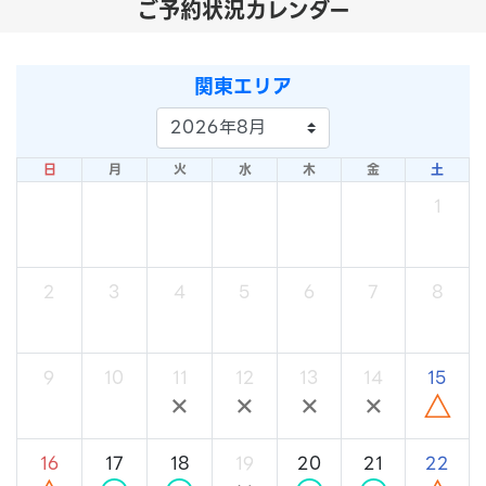
ご予約状況カレンダー
関東エリア
日
月
火
水
木
金
土
1
×
2
3
4
5
6
7
8
×
×
×
×
×
×
×
9
10
11
12
13
14
15
×
×
×
×
×
×
△
16
17
18
19
20
21
22