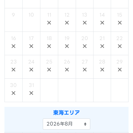
9
10
11
12
13
14
15
×
×
×
×
×
×
×
16
17
18
19
20
21
22
×
×
×
×
×
×
×
23
24
25
26
27
28
29
×
×
×
×
×
×
×
30
31
×
×
東海エリア