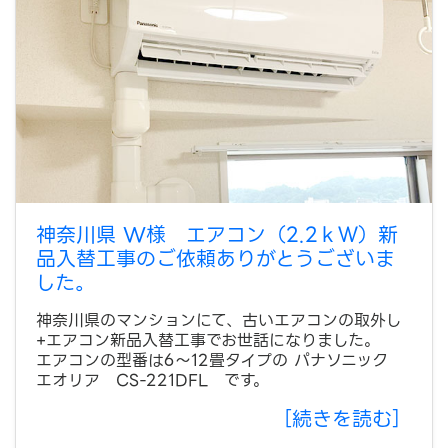
神奈川県 W様 エアコン（2.2ｋＷ）新
品入替工事のご依頼ありがとうございま
した。
神奈川県のマンションにて、古いエアコンの取外し
+エアコン新品入替工事でお世話になりました。
エアコンの型番は6～12畳タイプの パナソニック
エオリア CS-221DFL です。
［続きを読む］