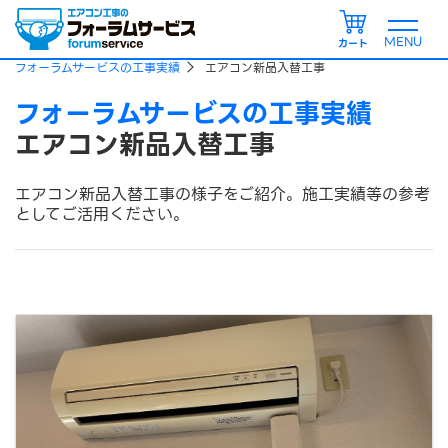
カート
フォーラムサービスの工事実績
エアコン新品入替工事
フォーラムサービスの工事実績
エアコン新品入替工事
エアコン新品入替工事の様子をご紹介。施工実績等の参考
としてご活用ください。