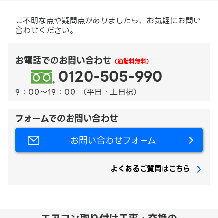
ご不明な点や疑問点がありましたら、お気軽にお問い
合わせください。
お電話でのお問い合わせ
（通話料無料）
0120-505-990
9：00～19：00 （平日・土日祝）
フォームでのお問い合わせ
お問い合わせフォーム
よくあるご質問はこちら