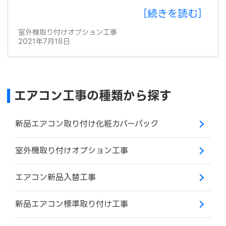
［続きを読む］
室外機取り付けオプション工事
2021年7月18日
エアコン工事の種類から探す
新品エアコン取り付け化粧カバーパック
室外機取り付けオプション工事
エアコン新品入替工事
新品エアコン標準取り付け工事