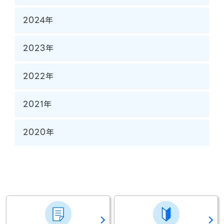
2024年
2023年
2022年
2021年
2020年