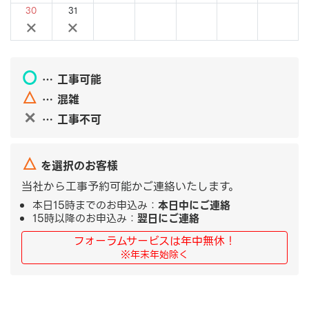
30
31
×
×
〇
… 工事可能
△
… 混雑
✕
… 工事不可
△
を選択のお客様
当社から工事予約可能かご連絡いたします。
本日15時までのお申込み：
本日中にご連絡
15時以降のお申込み：
翌日にご連絡
フォーラムサービスは年中無休！
※年末年始除く