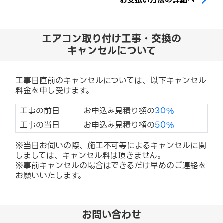
お支払い方法の詳細へ
エアコン取り付け工事・交換の
キャンセルについて
工事日直前のキャンセルについては、以下キャンセル
料金を申し受けます。
工事の前日
お申込み見積り額の
30%
工事の当日
お申込み見積り額の
50%
※当日お伺いの際、施工不可等によるキャンセルに関
しましては、キャンセル料は頂きません。
※事前キャンセルの場合はできるだけ早めのご連絡を
お願いいたします。
お問い合わせ