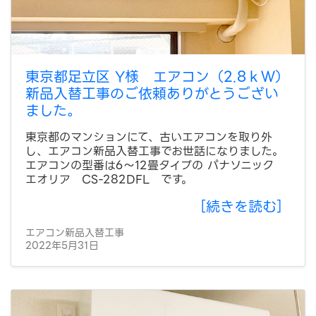
東京都足立区 Y様 エアコン（2.8ｋＷ）
新品入替工事のご依頼ありがとうござい
ました。
東京都のマンションにて、古いエアコンを取り外
し、エアコン新品入替工事でお世話になりました。
エアコンの型番は6～12畳タイプの パナソニック
エオリア CS-282DFL です。
［続きを読む］
エアコン新品入替工事
2022年5月31日