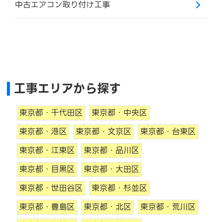
中古エアコン取り付け工事
工事エリアから探す
東京都・千代田区
東京都・中央区
東京都・港区
東京都・文京区
東京都・台東区
東京都・江東区
東京都・品川区
東京都・目黒区
東京都・大田区
東京都・世田谷区
東京都・杉並区
東京都・豊島区
東京都・北区
東京都・荒川区