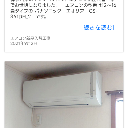
でお世話になりました。 エアコンの型番は12～16
畳タイプの パナソニック エオリア CS-
361DFL2 です。
［続きを読む］
エアコン新品入替工事
2021年9月2日