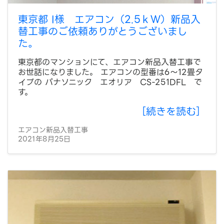
東京都 I様 エアコン（2.5ｋＷ）新品入
替工事のご依頼ありがとうございまし
た。
東京都のマンションにて、エアコン新品入替工事で
お世話になりました。 エアコンの型番は6～12畳タ
イプの パナソニック エオリア CS-251DFL で
す。
［続きを読む］
エアコン新品入替工事
2021年8月25日