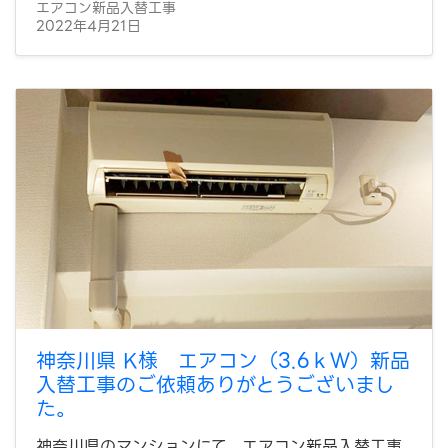
エアコン新品入替工事
2022年4月21日
神奈川県 K様 エアコン（3.6ｋＷ）新品
入替工事のご依頼ありがとうございまし
た。
神奈川県のマンションにて、エアコン新品入替工事