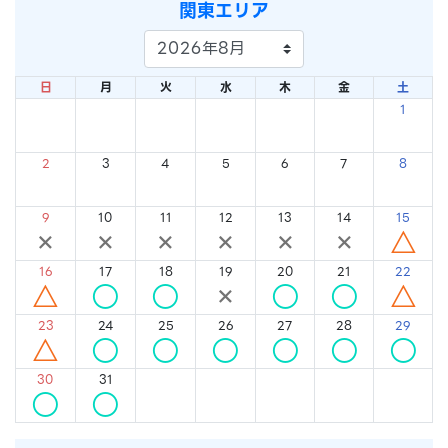
関東エリア
日
月
火
水
木
金
土
1
×
2
3
4
5
6
7
8
×
×
×
×
×
×
×
9
10
11
12
13
14
15
×
×
×
×
×
×
△
16
17
18
19
20
21
22
△
○
○
×
○
○
△
23
24
25
26
27
28
29
△
○
○
○
○
○
○
30
31
○
○