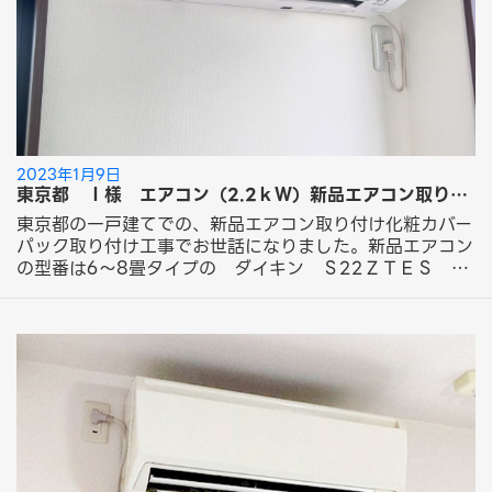
2023年1月9日
東京都 Ｉ様 エアコン（2.2ｋＷ）新品エアコン取り付け化粧カバーパック取り付け工事のご依頼ありがとうございました。
東京都の一戸建てでの、新品エアコン取り付け化粧カバー
パック取り付け工事でお世話になりました。新品エアコン
の型番は6～8畳タイプの ダイキン Ｓ22ＺＴＥＳ で
す。 室内機の取り付けにあたり、壁に配管穴がなかった
ため新規穴あけ工事をして、その穴を室内機で覆う形で取
り付けさせていただきました。 外側部分は配管の出口
と、室外機置き場所の壁が違う為、室外機置き場所のベラ
ンダ側に配管をまわして室外カバーを取り付けさせていた
だきました。 室外機の置き場所はベランダの一番奥側の
設置をご希望されており、配管を窓下に横引きをしてそこ
に室外化粧カバー（ブラウン）で取り付けさせていただき
ました。 Ｉ様 この度は「新品エアコン取り付け化粧カ
バーパック取り付け工事」にてエアコン取り付け工事のご