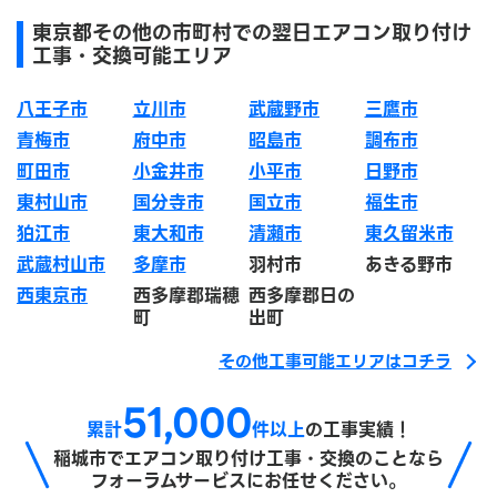
東京都その他の市町村での翌日エアコン取り付け
工事・交換可能エリア
八王子市
立川市
武蔵野市
三鷹市
青梅市
府中市
昭島市
調布市
町田市
小金井市
小平市
日野市
東村山市
国分寺市
国立市
福生市
狛江市
東大和市
清瀬市
東久留米市
武蔵村山市
多摩市
羽村市
あきる野市
西東京市
西多摩郡瑞穂
西多摩郡日の
町
出町
その他工事可能エリアはコチラ
51,000
累計
件以上
の工事実績！
稲城市で
エアコン取り付け工事・交換のことなら
フォーラムサービスにお任せください。