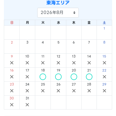
東海エリア
日
月
火
水
木
金
土
1
×
2
3
4
5
6
7
8
×
×
×
×
×
×
×
9
10
11
12
13
14
15
×
×
×
×
×
×
×
16
17
18
19
20
21
22
×
×
○
○
○
○
×
23
24
25
26
27
28
29
×
×
×
×
×
×
×
30
31
×
×