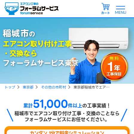
カート
稲城市
の
エアコン取り付け工事
・交換なら
フォーラムサービス東京
トップ
東京都
その他の市町村
東京都稲城市でエアコン取り付け、エアコン引越し工事をご検討の方
51,000
累計
件以上
の工事実績！
稲城市で
エアコン取り付け工事・交換のことなら
フォーラムサービスにお任せください。
カンタン 1分で料金シミュレーション