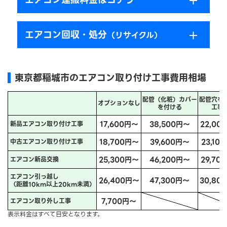
エアコン回収・処分
（リサイクル）
東京都稲城市のエアコン取り付け工事費用相場
配管（化粧）カバー
配管穴を
オプションなし
を付ける
工事
17,600円～
38,500円～
22,00
新品エアコン取り付け工事
18,700円～
39,600円～
23,10
中古エアコン取り付け工事
25,300円～
46,200円～
29,70
エアコン新品交換
エアコン引っ越し
26,400円～
47,300円～
30,80
（距離10km以上20km未満）
7,700円～
エアコン取り外し工事
表示料金はすべて目安となります。